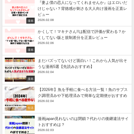
『妻よ僕の恋人になってくれませんか』はエロいだ
けじゃない？背徳感が刺さる大人向け漫画を正直レ
ビュー
2026.02.08
漫画
かくして！マキナさん!!は配信で評価が変わる？か
くしてない版と規制差分を正直レビュー
2026.02.06
漫画
まだバズってないけど面白い！これから人気が出そ
うな漫画5選【先読みおすすめ】
2026.02.04
漫画
【2026年】魚を手軽に食べる方法一覧！魚のサブス
ク調理済みや下処理済みで簡単な定期便がおすすめ
2026.02.04
生活
漫画japan見れないのは閉鎖？代わりの後継違法サイ
トおすすめは？
2026.02.03