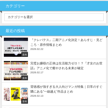
カテゴリー
最近の投稿
『クレバテス』二期アニメ化決定！あらすじ・見ど
ころ・原作情報まとめ
2026.02.22
漫画
完璧お嬢様の正体は生活能力ゼロ！？『才女のお世
話』アニメ化で癒やされる未来が確定
2026.02.17
漫画
背徳感が強すぎる大人向けマンガ特集｜日常のすぐ
隣にある“一線越え”作品まとめ
2026.02.13
漫画