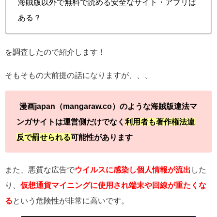
海賊版以外で無料で読める安全なサイト・アプリは
ある？
を調査したので紹介します！
そもそもの大前提の話になりますが、、、
漫画japan（mangaraw.co）のような海賊版違法マ
ンガサイトは運営側だけでなく
利用者も著作権法違
反で罰せられる
可能性があります
また、悪質な広告で
ウイルスに感染し個人情報が流出
した
り、
仮想通貨マイニングに使用され端末や回線が重たくな
る
という危険性が非常に高いです。