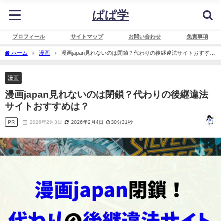
ぱぱ学
プロフィール
サイトマップ
お問い合わせ
免責事項
ホーム
漫画
漫画japan見れないのは閉鎖？代わりの後継違法サイトおすすめ
は？
漫画
漫画japan見れないのは閉鎖？代わりの後継違法
サイトおすすめは？
PR
2026年2月3日
2026年2月4日
30分31秒