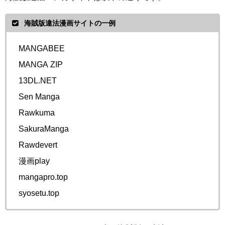
海賊版違法漫画サイトの一例
MANGABEE
MANGA ZIP
13DL.NET
Sen Manga
Rawkuma
SakuraManga
Rawdevert
漫画play
mangapro.top
syosetu.top