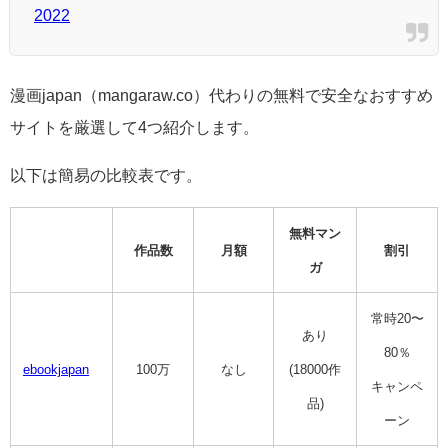
2022
漫画japan（
mangaraw.co）代わりの無料で安全なおすすめ
サイトを厳選して4つ紹介します。
以下は簡易の比較表です。
無料マン
作品数
月額
割引
ガ
常時20〜
あり
80％
ebookjapan
100
万
なし
(18000作
キャンペ
品)
ーン