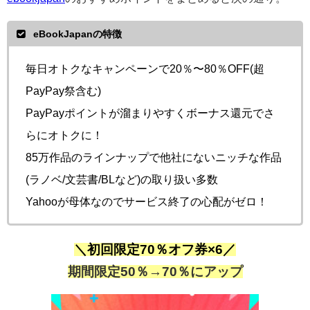
eBookJapanの特徴
毎日オトクなキャンペーンで20％〜80％OFF(超
PayPay祭含む)
PayPayポイントが溜まりやすくボーナス還元でさ
らにオトクに！
85万作品のラインナップで他社にないニッチな作品
(ラノベ/文芸書/BLなど)の取り扱い多数
Yahooが母体なのでサービス終了の心配がゼロ！
＼初回限定70％オフ券×6／
期間限定50％→70％にアップ