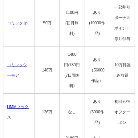
一部割引
1100円
あり
ボーナス
コミック.jp
50万
(初月無
(10000作
ポイント
料)
品)
毎月付与
1480
あり
コミックシ
円/780円
10万冊読
148万
（56000
ーモア
(7日間無
み放題
作品）
料)
あり
初回70％
DMMブック
126
万
なし
(5000作
オフクー
ス
品)
ポン