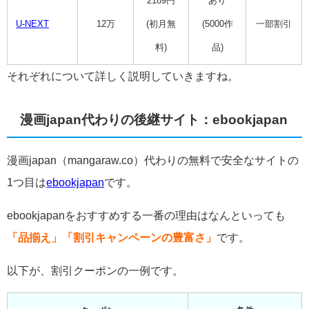
2189円
あり
U-NEXT
12万
(初月無
(5000作
一部割引
料)
品)
それぞれについて詳しく説明していきますね。
漫画japan代わりの後継サイト：ebookjapan
漫画japan（
mangaraw.co）代わりの無料で安全なサイトの
1つ目は
ebookjapan
です。
ebookjapanをおすすめする一番の理由はなんといって
も
「品揃え」「割引キャンペーンの豊富さ」
です。
以下が、割引クーポンの一例です。