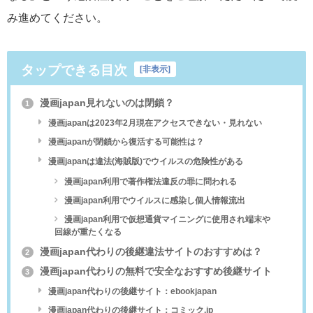
み進めてください。
タップできる目次
[
非表示
]
漫画japan見れないのは閉鎖？
1
漫画japanは2023年2月現在アクセスできない・見れない
漫画japanが閉鎖から復活する可能性は？
漫画japanは違法(海賊版)でウイルスの危険性がある
漫画japan利用で著作権法違反の罪に問われる
漫画japan利用でウイルスに感染し個人情報流出
漫画japan利用で仮想通貨マイニングに使用され端末や
回線が重たくなる
漫画japan代わりの後継違法サイトのおすすめは？
2
漫画japan代わりの無料で安全なおすすめ後継サイト
3
漫画japan代わりの後継サイト：ebookjapan
漫画japan代わりの後継サイト：コミック.jp