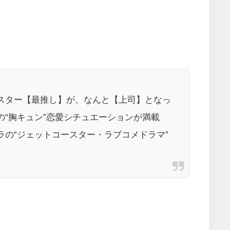
スター【最推し】が、なんと【上司】となっ
の“胸キュン”恋愛シチュエーションが満載
ラの“ジェットコースター・ラブコメドラマ”