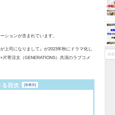
モーションが含まれています。
が上司になりまして』が2023年秋にドラマ化し
片寄涼太（GENERATIONS）共演のラブコメ
きる目次
[
非表示
]