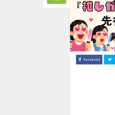
Facebook