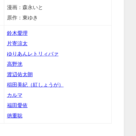
漫画：森永いと
原作：東ゆき
鈴木愛理
片寄涼太
ゆりあんレトリィバァ
高野洸
渡辺佑太朗
稲田美紀（紅しょうが）
カルマ
福田愛依
徳重聡