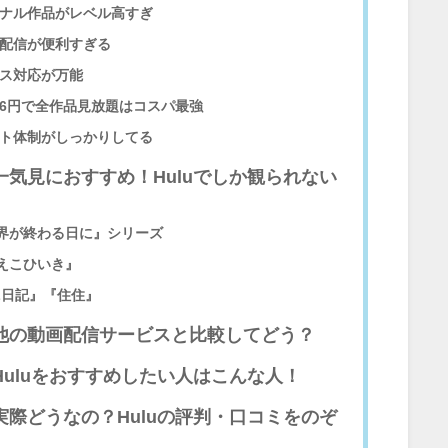
ジナル作品がレベル高すぎ
し配信が便利すぎる
イス対応が万能
026円で全作品見放題はコスパ最強
ート体制がしっかりしてる
一気見におすすめ！Huluでしか観られない
界が終わる日に』シリーズ
えこひいき』
L日記』『住住』
他の動画配信サービスと比較してどう？
Huluをおすすめしたい人はこんな人！
実際どうなの？Huluの評判・口コミをのぞ