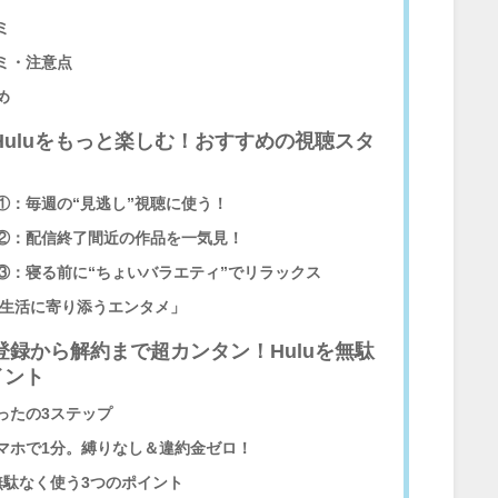
ミ
ミ・注意点
め
Huluをもっと楽しむ！おすすめの視聴スタ
①：毎週の“見逃し”視聴に使う！
②：配信終了間近の作品を一気見！
③：寝る前に“ちょいバラエティ”でリラックス
「生活に寄り添うエンタメ」
登録から解約まで超カンタン！Huluを無駄
イント
ったの3ステップ
マホで1分。縛りなし＆違約金ゼロ！
無駄なく使う3つのポイント