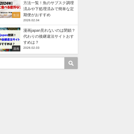
方法一覧！魚のサブスク調理
済みや下処理済みで簡単な定
期便がおすすめ
生活
2026.02.04
漫画japan見れないのは閉鎖？
代わりの後継違法サイトおす
すめは？
2026.02.03
漫画