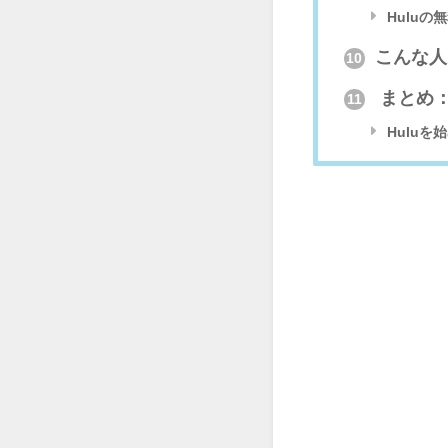
Huluの
こんな人
10
まとめ：
11
Huluを