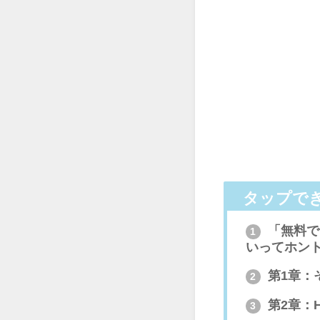
タップで
「無料で
1
いってホン
第1章：
2
第2章：
3