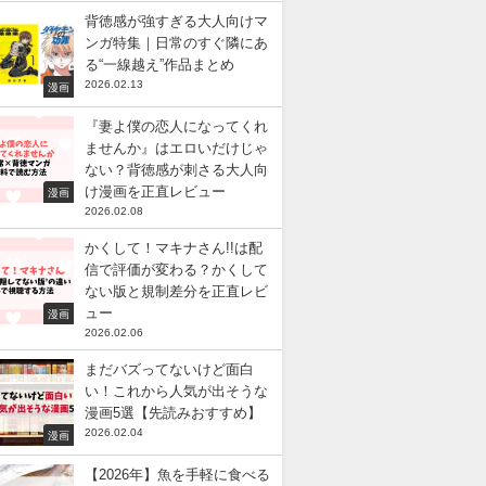
背徳感が強すぎる大人向けマ
ンガ特集｜日常のすぐ隣にあ
る“一線越え”作品まとめ
2026.02.13
漫画
『妻よ僕の恋人になってくれ
ませんか』はエロいだけじゃ
ない？背徳感が刺さる大人向
け漫画を正直レビュー
漫画
2026.02.08
かくして！マキナさん!!は配
信で評価が変わる？かくして
ない版と規制差分を正直レビ
ュー
漫画
2026.02.06
まだバズってないけど面白
い！これから人気が出そうな
漫画5選【先読みおすすめ】
2026.02.04
漫画
【2026年】魚を手軽に食べる