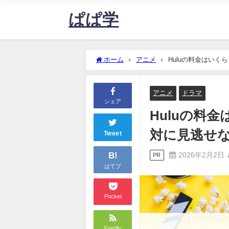
ぱぱ学
ホーム
アニメ
Huluの料金はいく
アニメ
ドラマ
シェア
Huluの料
対に見逃せ
Tweet
B!
2026年2月2日
PR
はてブ
Pocket
Feedly