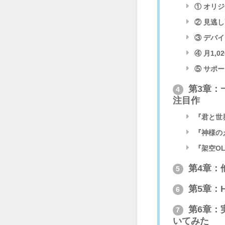
① オリ
② 見逃
③ デバ
④ 月1,
⑤ サポ
第3章：
4
注目作
『君と世
『神様の
『架空O
第4章：
5
第5章：
6
第6章：
7
いてみた