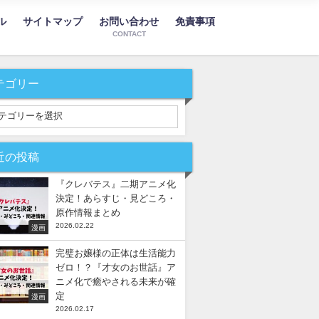
ル
サイトマップ
お問い合わせ
免責事項
CONTACT
テゴリー
近の投稿
『クレバテス』二期アニメ化
決定！あらすじ・見どころ・
原作情報まとめ
2026.02.22
漫画
完璧お嬢様の正体は生活能力
ゼロ！？『才女のお世話』ア
ニメ化で癒やされる未来が確
定
漫画
2026.02.17