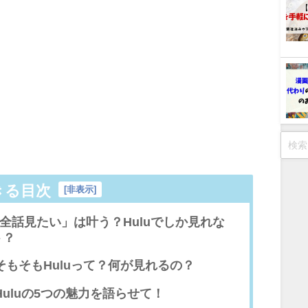
きる目次
[
非表示
]
全話見たい」は叶う？Huluでしか見れな
ト？
そもそもHuluって？何が見れるの？
Huluの5つの魅力を語らせて！