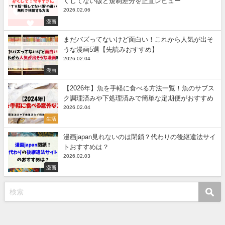
くしてない版と規制差分を正直レビュー
2026.02.06
漫画
まだバズってないけど面白い！これから人気が出そ
うな漫画5選【先読みおすすめ】
2026.02.04
漫画
【2026年】魚を手軽に食べる方法一覧！魚のサブス
ク調理済みや下処理済みで簡単な定期便がおすすめ
2026.02.04
生活
漫画japan見れないのは閉鎖？代わりの後継違法サイ
トおすすめは？
2026.02.03
漫画