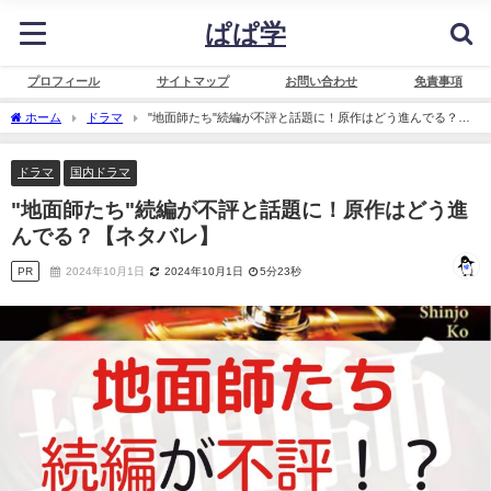
ぱぱ学
プロフィール
サイトマップ
お問い合わせ
免責事項
ホーム
ドラマ
"地面師たち"続編が不評と話題に！原作はどう進んでる？
【ネタバレ】
ドラマ
国内ドラマ
"地面師たち"続編が不評と話題に！原作はどう進
んでる？【ネタバレ】
PR
2024年10月1日
2024年10月1日
5分23秒