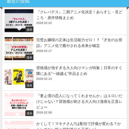
最近の投稿
『クレバテス』二期アニメ化決定！あらすじ・見ど
ころ・原作情報まとめ
2026.02.22
漫画
完璧お嬢様の正体は生活能力ゼロ！？『才女のお世
話』アニメ化で癒やされる未来が確定
2026.02.17
漫画
背徳感が強すぎる大人向けマンガ特集｜日常のすぐ
隣にある“一線越え”作品まとめ
2026.02.13
漫画
『妻よ僕の恋人になってくれませんか』はエロいだ
けじゃない？背徳感が刺さる大人向け漫画を正直レ
ビュー
2026.02.08
漫画
かくして！マキナさん!!は配信で評価が変わる？か