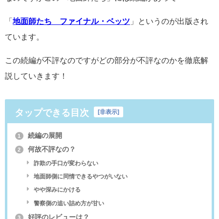
「
地面師たち ファイナル・ベッツ
」というのが出版され
ています。
この続編が不評なのですがどの部分が不評なのかを徹底解
説していきます！
タップできる目次
[
非表示
]
続編の展開
1
何故不評なの？
2
詐欺の手口が変わらない
地面師側に同情できるやつがいない
やや深みにかける
警察側の追い詰め方が甘い
好評のレビューは？
3