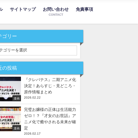
ル
サイトマップ
お問い合わせ
免責事項
CONTACT
テゴリー
近の投稿
『クレバテス』二期アニメ化
決定！あらすじ・見どころ・
原作情報まとめ
2026.02.22
漫画
完璧お嬢様の正体は生活能力
ゼロ！？『才女のお世話』ア
ニメ化で癒やされる未来が確
定
漫画
2026.02.17