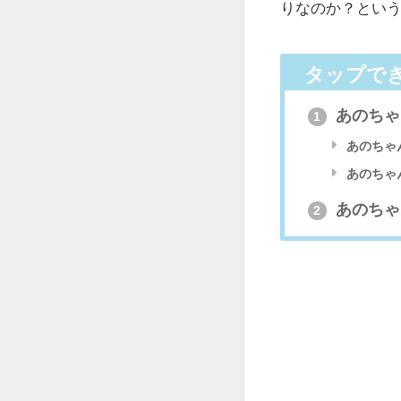
りなのか？とい
タップで
あのちゃ
1
あのちゃ
あのちゃ
あのちゃ
2