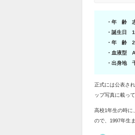
・年 齢 志
・誕生日 1
・年 齢 2
・血液型 
・出身地 
正式には公表され
ップ写真に載っ
高校1年生の時に
ので、1997年