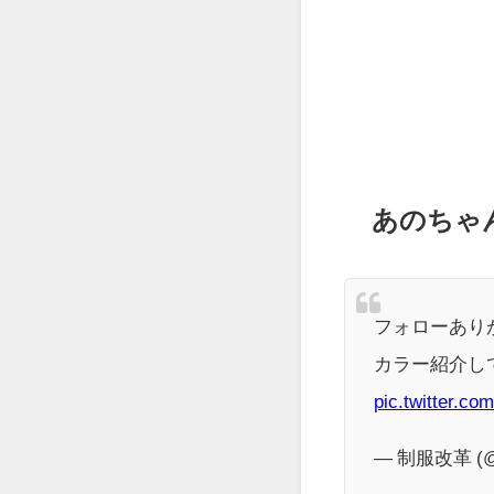
あのちゃ
フォローあり
カラー紹介し
pic.twitter.c
— 制服改革 (@s