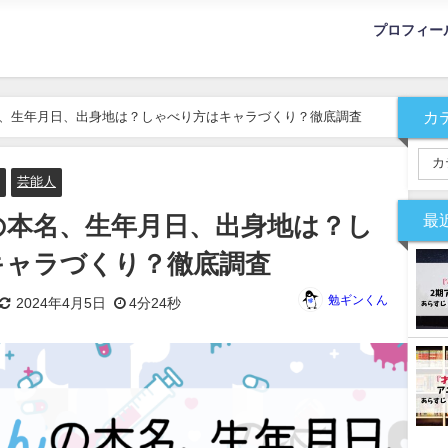
プロフィー
カ
、生年月日、出身地は？しゃべり方はキャラづくり？徹底調査
芸能人
最
の本名、生年月日、出身地は？し
キャラづくり？徹底調査
勉ギンくん
2024年4月5日
4分24秒