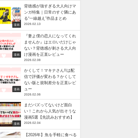
背徳感が強すぎる大人向けマ
ンガ特集｜日常のすぐ隣にあ
る“一線越え”作品まとめ
2026.02.13
漫画
『妻よ僕の恋人になってくれ
ませんか』はエロいだけじゃ
ない？背徳感が刺さる大人向
け漫画を正直レビュー
漫画
2026.02.08
かくして！マキナさん!!は配
信で評価が変わる？かくして
ない版と規制差分を正直レビ
ュー
漫画
2026.02.06
まだバズってないけど面白
い！これから人気が出そうな
漫画5選【先読みおすすめ】
2026.02.04
漫画
【2026年】魚を手軽に食べる