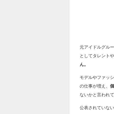
元アイドルグルー
としてタレント
ん。
モデルやファッ
の仕事が増え、
ないかと言われ
公表されていな