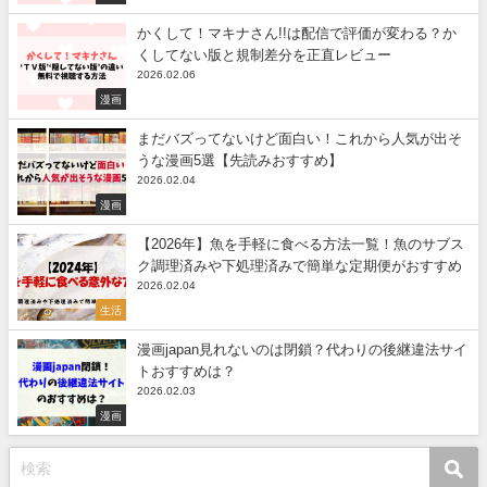
かくして！マキナさん!!は配信で評価が変わる？か
くしてない版と規制差分を正直レビュー
2026.02.06
漫画
まだバズってないけど面白い！これから人気が出そ
うな漫画5選【先読みおすすめ】
2026.02.04
漫画
【2026年】魚を手軽に食べる方法一覧！魚のサブス
ク調理済みや下処理済みで簡単な定期便がおすすめ
2026.02.04
生活
漫画japan見れないのは閉鎖？代わりの後継違法サイ
トおすすめは？
2026.02.03
漫画