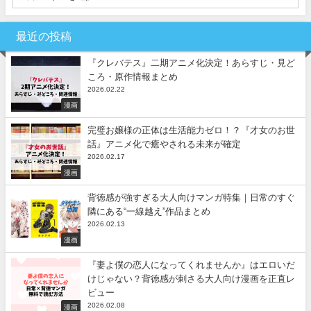
最近の投稿
『クレバテス』二期アニメ化決定！あらすじ・見ど
ころ・原作情報まとめ
2026.02.22
漫画
完璧お嬢様の正体は生活能力ゼロ！？『才女のお世
話』アニメ化で癒やされる未来が確定
2026.02.17
漫画
背徳感が強すぎる大人向けマンガ特集｜日常のすぐ
隣にある“一線越え”作品まとめ
2026.02.13
漫画
『妻よ僕の恋人になってくれませんか』はエロいだ
けじゃない？背徳感が刺さる大人向け漫画を正直レ
ビュー
2026.02.08
漫画