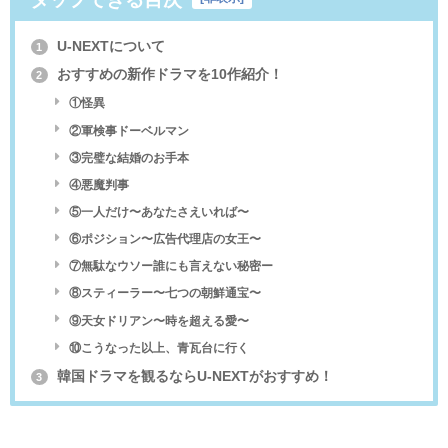
U-NEXTについて
1
おすすめの新作ドラマを10作紹介！
2
①怪異
②軍検事ドーベルマン
③完璧な結婚のお手本
④悪魔判事
⑤一人だけ〜あなたさえいれば〜
⑥ポジション〜広告代理店の女王〜
⑦無駄なウソー誰にも言えない秘密ー
⑧スティーラー〜七つの朝鮮通宝〜
⑨天女ドリアン〜時を超える愛〜
⑩こうなった以上、青瓦台に行く
韓国ドラマを観るならU-NEXTがおすすめ！
3