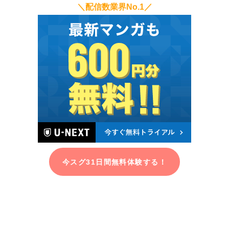
＼配信数業界No.1／
今スグ31日間無料体験する！