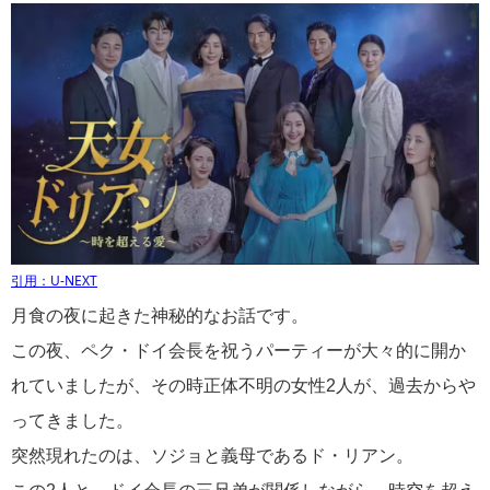
引用：U-NEXT
月食の夜に起きた神秘的なお話です。
この夜、ペク・ドイ会長を祝うパーティーが大々的に開か
れていましたが、その時正体不明の女性2人が、過去からや
ってきました。
突然現れたのは、ソジョと義母であるド・リアン。