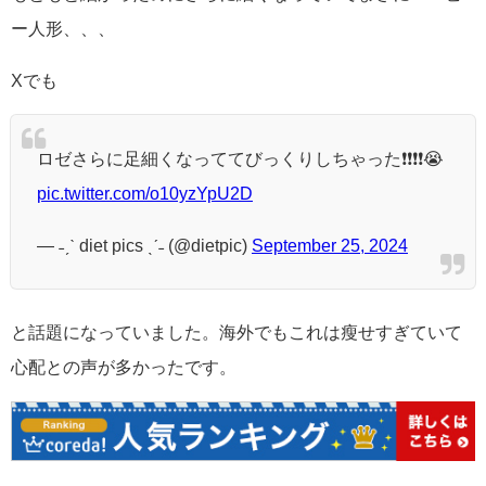
ー人形、、、
Xでも
ロゼさらに足細くなっててびっくりしちゃった❗️❗️❗️❗️😭
pic.twitter.com/o10yzYpU2D
— ˗ˏˋ diet pics ˎˊ˗ (@dietpic)
September 25, 2024
と話題になっていました。海外でもこれは瘦せすぎていて
心配との声が多かったです。