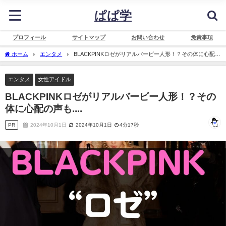
ぱぱ学
プロフィール
サイトマップ
お問い合わせ
免責事項
ホーム
エンタメ
BLACKPINKロゼがリアルバービー人形！？その体に心配の
声も....
エンタメ
女性アイドル
BLACKPINKロゼがリアルバービー人形！？その
体に心配の声も....
PR
2024年10月1日
2024年10月1日
4分17秒