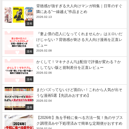
背徳感が強すぎる大人向けマンガ特集｜日常のすぐ
隣にある“一線越え”作品まとめ
2026.02.13
漫画
『妻よ僕の恋人になってくれませんか』はエロいだ
けじゃない？背徳感が刺さる大人向け漫画を正直レ
ビュー
2026.02.08
漫画
かくして！マキナさん!!は配信で評価が変わる？か
くしてない版と規制差分を正直レビュー
2026.02.06
漫画
まだバズってないけど面白い！これから人気が出そ
うな漫画5選【先読みおすすめ】
2026.02.04
漫画
【2026年】魚を手軽に食べる方法一覧！魚のサブス
ク調理済みや下処理済みで簡単な定期便がおすすめ
2026.02.04