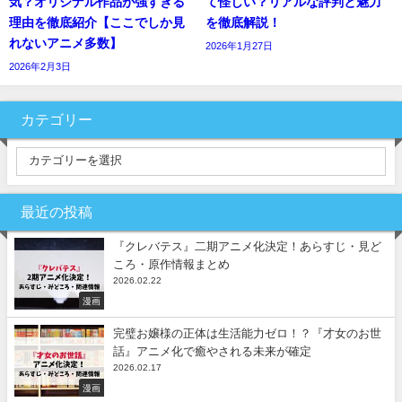
気？オリジナル作品が強すぎる
て怪しい？リアルな評判と魅力
理由を徹底紹介【ここでしか見
を徹底解説！
れないアニメ多数】
2026年1月27日
2026年2月3日
カテゴリー
最近の投稿
『クレバテス』二期アニメ化決定！あらすじ・見ど
ころ・原作情報まとめ
2026.02.22
漫画
完璧お嬢様の正体は生活能力ゼロ！？『才女のお世
話』アニメ化で癒やされる未来が確定
2026.02.17
漫画