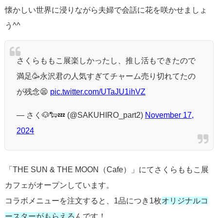
懐かしい世界に浸りながら夫婦で会話に花を咲かせましょ
う^^
さくらももこ展楽しかったし、推し活もできたので
満足🥳永沢君の人気すぎてチャーム売り切れてたの
が残念😫
pic.twitter.com/UTaJU1ihVZ
— さく🐶🐑💤 (@SAKUHIRO_part2)
November 17,
2024
「THE SUN & THE MOON（Cafe）」にてさくらももこ展
カフェがオープンしています。
コラボメニューを注文すると、1品につき1枚
オリジナルコ
ースターがもらえる
んです！