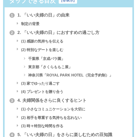
タップできる目次
[
非表示
]
1. 「いい夫婦の日」の由来
1
制定の背景
2. 「いい夫婦の日」におすすめの過ごし方
2
(1) 感謝の気持ちを伝える
(2) 特別なデートを楽しむ
千葉県「京成バラ園」
東京都「さくらももこ展」
神奈川県「ROYAL PARK HOTEL（完全予約制）」
(3) 家でゆったり過ごす
(4) プレゼントを贈り合う
4. 夫婦関係をさらに良くするヒント
3
(1) 小さなコミュニケーションを大切に
(2) 相手を尊重する気持ちを忘れない
(3) 時々特別な時間を作る
5. 「いい夫婦の日」をさらに楽しむための豆知識
4