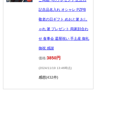
記念品名入れ オシャレ PZPB
敬老の日ギフト めおと箸 おし
ゃれ 箸 プレゼント 両家顔合わ
せ 食事会 還暦祝い 手土産 御礼
御祝 感謝
3850円
価格:
(2024/11/19 13:46時点)
感想(432件)