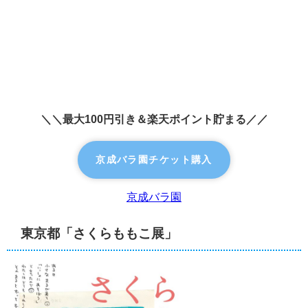
＼＼最大100円引き＆楽天ポイント貯まる／／
京成バラ園チケット購入
京成バラ園
東京都「さくらももこ展」