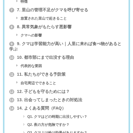
特徴
7. 里山の管理不足がクマを呼び寄せる
7
放置された里山で起きること
8. 異常気象がもたらす悪影響
8
クマへの影響
9. クマは学習能力が高い｜人里に来れば食べ物があると
9
学ぶ
10. 都市部にまで出没する理由
10
代表的な要因
11. 私たちができる予防策
11
自宅周辺でできること
12. 子どもを守るためには？
12
13. 出会ってしまったときの対処法
13
14. よくある質問（FAQ）
14
Q1. クマはどの時期に出没しやすい？
Q2. 夜の方が危険ですか？
Q3. クマよけ鈴は効果がありますか？