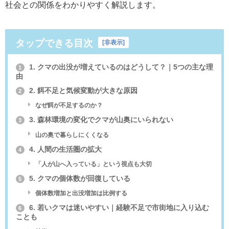
社会との関係をわかりやすく解説します。
タップできる目次
[
非表示
]
1. クマの出没が増えているのはどうして？｜5つの主な理
1
由
2. 餌不足と気候変動が大きな原因
2
なぜ餌が不足するのか？
3. 森林環境の変化でクマが山奥にいられない
3
山の奥で暮らしにくくなる
4. 人間の生活圏の拡大
4
「人が山へ入っている」という視点も大切
5. クマの個体数が回復している
5
個体数増加と出没増加は比例する
6. 若いクマは迷いやすい｜経験不足で市街地に入り込む
6
ことも