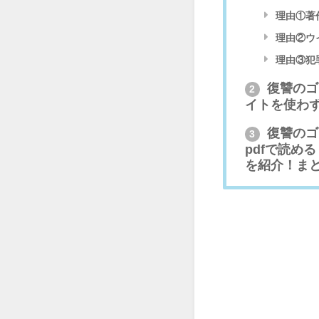
理由①著
理由②ウ
理由③犯
復讐のゴ
2
イトを使わ
復讐のゴ
3
pdfで読め
を紹介！ま