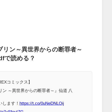
ブリン～異世界からの断罪者～
pdfで読める？
REXコミックス】
リン ～異世界からの断罪者～』仙道 八
いします！
https://t.co/0uNeDNLOij
m/o7ySfouIZG