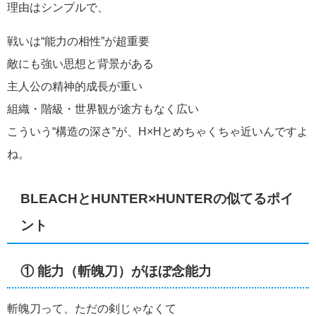
理由はシンプルで、
戦いは“能力の相性”が超重要
敵にも強い思想と背景がある
主人公の精神的成長が重い
組織・階級・世界観が途方もなく広い
こういう“構造の深さ”が、H×Hとめちゃくちゃ近いんですよ
ね。
BLEACHとHUNTER×HUNTERの似てるポイ
ント
① 能力（斬魄刀）がほぼ念能力
斬魄刀って、ただの剣じゃなくて