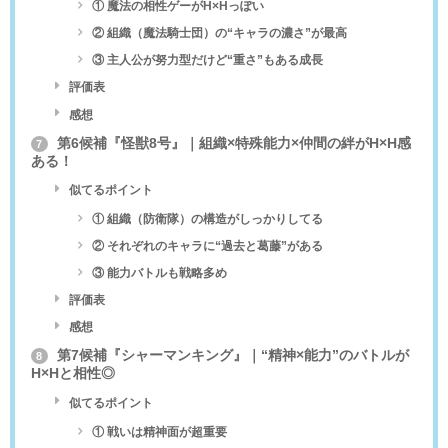
① 魔法の相性ゲーがH×Hっぽい
② 組織（魔法騎士団）の“キャラの濃さ”が最高
③ 主人公が努力型だけど“重さ”もある成長
評価表
感想
第6候補『怪獣8号』｜組織×特殊能力×仲間の絆がH×H感
7
ある！
似てるポイント
① 組織（防衛隊）の構造がしっかりしてる
② それぞれのキャラに“過去と葛藤”がある
③ 能力バトルも戦略多め
評価表
感想
第7候補『シャーマンキング』｜“精神×能力”のバトルが
8
H×Hと相性◎
似てるポイント
① 戦いは精神面が超重要