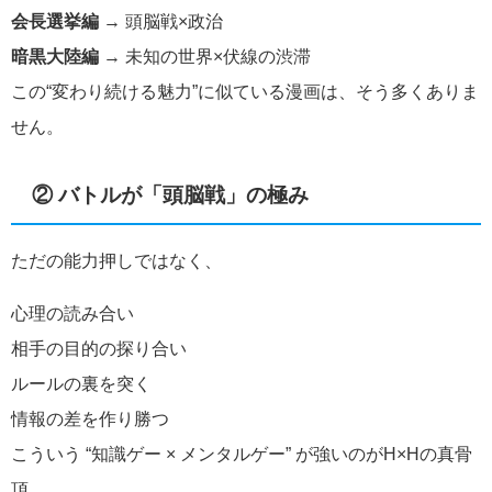
会長選挙編
→ 頭脳戦×政治
暗黒大陸編
→ 未知の世界×伏線の渋滞
この“変わり続ける魅力”に似ている漫画は、そう多くありま
せん。
② バトルが「頭脳戦」の極み
ただの能力押しではなく、
心理の読み合い
相手の目的の探り合い
ルールの裏を突く
情報の差を作り勝つ
こういう “知識ゲー × メンタルゲー” が強いのがH×Hの真骨
頂。