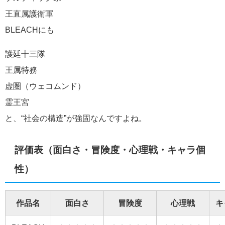
王直属護衛軍
BLEACHにも
護廷十三隊
王属特務
虚圏（ウェコムンド）
霊王宮
と、“社会の構造”が強固なんですよね。
評価表（面白さ・冒険度・心理戦・キャラ個
性）
作品名
面白さ
冒険度
心理戦
キ