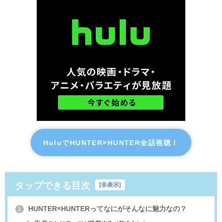
HuluでHUNTER×HUNTER全話視聴！
タップできる目次
[
非表示
]
HUNTER×HUNTERってなにがそんなに魅力なの？
1