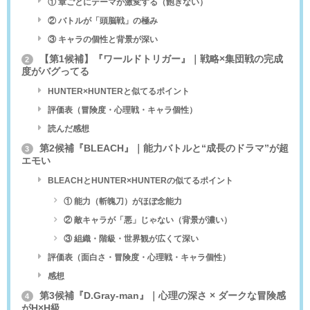
① 章ごとにテーマが激変する（飽きない）
② バトルが「頭脳戦」の極み
③ キャラの個性と背景が深い
【第1候補】『ワールドトリガー』｜戦略×集団戦の完成
2
度がバグってる
HUNTER×HUNTERと似てるポイント
評価表（冒険度・心理戦・キャラ個性）
読んだ感想
第2候補『BLEACH』｜能力バトルと“成長のドラマ”が超
3
エモい
BLEACHとHUNTER×HUNTERの似てるポイント
① 能力（斬魄刀）がほぼ念能力
② 敵キャラが「悪」じゃない（背景が濃い）
③ 組織・階級・世界観が広くて深い
評価表（面白さ・冒険度・心理戦・キャラ個性）
感想
第3候補『D.Gray-man』｜心理の深さ × ダークな冒険感
4
がH×H級