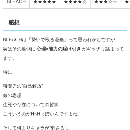
BLEACH
★★★★★
★★★★☆
★★★☆☆
★
感想
BLEACHは「勢いで殴る漫画」って思われがちですが、
実はその裏側に
心理×能力の駆け引き
がギッチリ詰まって
ます。
特に
斬魄刀の“自己解放”
敵の思想
生死や存在についての哲学
こういうのがH×Hっぽいんですよね。
そして何よりキャラが“刺さる”。