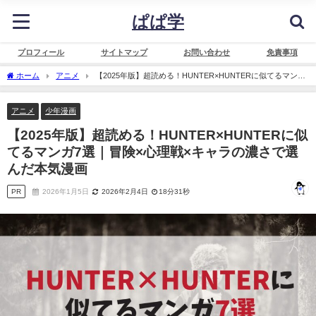
ぱぱ学
プロフィール
サイトマップ
お問い合わせ
免責事項
ホーム
アニメ
【2025年版】超読める！HUNTER×HUNTERに似てるマンガ
7選｜冒険×心理戦×キャラの濃さで選んだ本気漫画
アニメ
少年漫画
【2025年版】超読める！HUNTER×HUNTERに似
てるマンガ7選｜冒険×心理戦×キャラの濃さで選
んだ本気漫画
PR
2026年1月5日
2026年2月4日
18分31秒