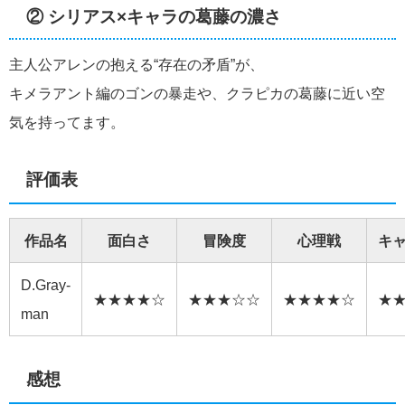
② シリアス×キャラの葛藤の濃さ
主人公アレンの抱える“存在の矛盾”が、
キメラアント編のゴンの暴走や、クラピカの葛藤に近い空
気を持ってます。
評価表
作品名
面白さ
冒険度
心理戦
キ
D.Gray-
★★★★☆
★★★☆☆
★★★★☆
★
man
感想