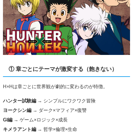
① 章ごとにテーマが激変する（飽きない）
H×Hは章ごとに世界観が劇的に変わるのが特徴。
ハンター試験編
→ シンプルにワクワク冒険
ヨークシン編
→ ダーク×マフィア×復讐
GI編
→ ゲーム×ロジック×成長
キメラアント編
→ 哲学×倫理×生命