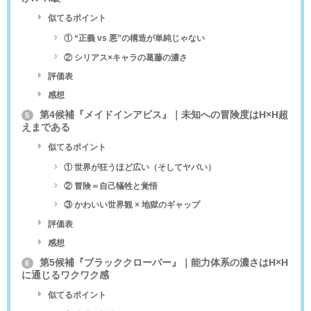
似てるポイント
① “正義 vs 悪”の構造が単純じゃない
② シリアス×キャラの葛藤の濃さ
評価表
感想
第4候補『メイドインアビス』｜未知への冒険度はH×H超
5
えまである
似てるポイント
① 世界が狂うほど広い（そしてヤバい）
② 冒険＝自己犠牲と覚悟
③ かわいい世界観 × 地獄のギャップ
評価表
感想
第5候補『ブラッククローバー』｜能力体系の濃さはH×H
6
に通じるワクワク感
似てるポイント