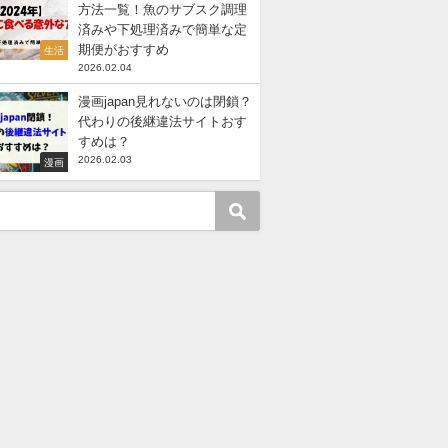
方法一覧！魚のサブスク調理
済みや下処理済みで簡単な定
期便がおすすめ
生活
2026.02.04
漫画japan見れないのは閉鎖？
代わりの後継違法サイトおす
すめは？
2026.02.03
漫画