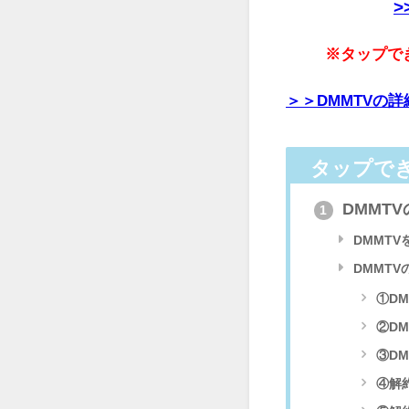
>
※タップで
＞＞DMMTVの
タップで
DMMT
1
DMMT
DMMT
①D
②D
③D
④解