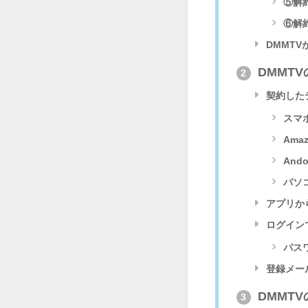
⑤解
⑥解
DMMT
DMMT
2
契約した
スマホ
Amaz
Ando
パソ
アプリか
ログイン
パス
登録メー
DMMT
3