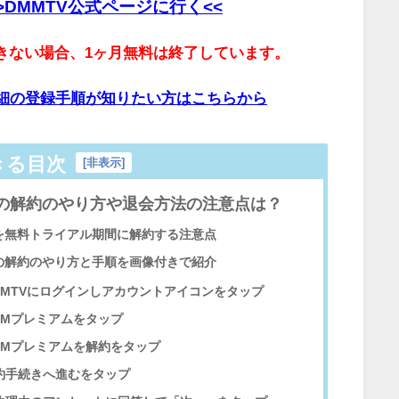
>DMMTV公式ページに行く<<
きない場合、1ヶ月無料は終了しています。
詳細の登録手順が知りたい方はこちらから
きる目次
[
非表示
]
Vの解約のやり方や退会方法の注意点は？
Vを無料トライアル期間に解約する注意点
Vの解約のやり方と手順を画像付きで紹介
MMTVにログインしアカウントアイコンをタップ
MMプレミアムをタップ
MMプレミアムを解約をタップ
約手続きへ進むをタップ