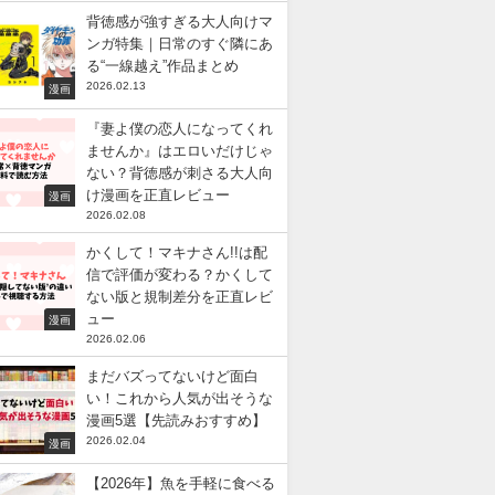
背徳感が強すぎる大人向けマ
ンガ特集｜日常のすぐ隣にあ
る“一線越え”作品まとめ
2026.02.13
漫画
『妻よ僕の恋人になってくれ
ませんか』はエロいだけじゃ
ない？背徳感が刺さる大人向
け漫画を正直レビュー
漫画
2026.02.08
かくして！マキナさん!!は配
信で評価が変わる？かくして
ない版と規制差分を正直レビ
ュー
漫画
2026.02.06
まだバズってないけど面白
い！これから人気が出そうな
漫画5選【先読みおすすめ】
2026.02.04
漫画
【2026年】魚を手軽に食べる