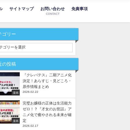
ル
サイトマップ
お問い合わせ
免責事項
CONTACT
テゴリー
近の投稿
『クレバテス』二期アニメ化
決定！あらすじ・見どころ・
原作情報まとめ
2026.02.22
漫画
完璧お嬢様の正体は生活能力
ゼロ！？『才女のお世話』ア
ニメ化で癒やされる未来が確
定
漫画
2026.02.17