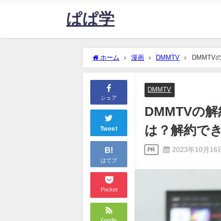
ぱぱ学
ホーム
漫画
DMMTV
DMMT
底解説！
DMMTV
シェア
DMMTVの
は？解約で
Tweet
B!
2023年10月16
PR
はてブ
Pocket
Feedly