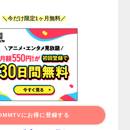
！
＼今だけ限定1ヶ月無料／
DMMTVにお得に登録する