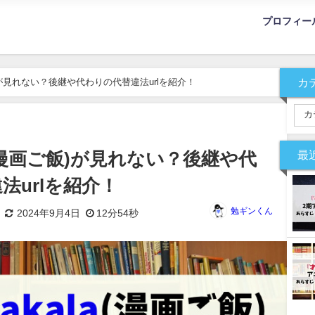
プロフィー
カ
ご飯)が見れない？後継や代わりの代替違法urlを紹介！
最
la(漫画ご飯)が見れない？後継や代
法urlを紹介！
勉ギンくん
2024年9月4日
12分54秒