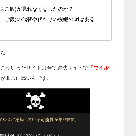
la(漫画ご飯)が見れなくなったのか？
a(漫画ご飯)の代替や代わりの後継のurlはある
した！
、こういったサイトは全て違法サイトで
「ウイル
」
が非常に高いんです。