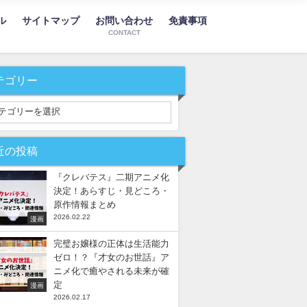
ル
サイトマップ
お問い合わせ
免責事項
CONTACT
テゴリー
近の投稿
『クレバテス』二期アニメ化
決定！あらすじ・見どころ・
原作情報まとめ
2026.02.22
漫画
完璧お嬢様の正体は生活能力
ゼロ！？『才女のお世話』ア
ニメ化で癒やされる未来が確
定
漫画
2026.02.17