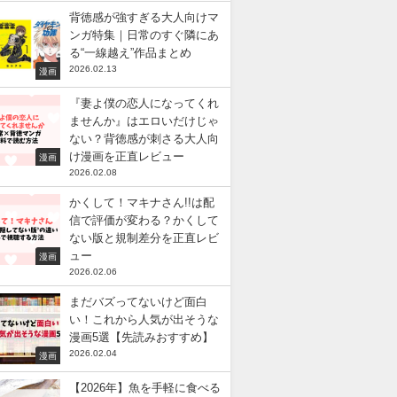
背徳感が強すぎる大人向けマ
ンガ特集｜日常のすぐ隣にあ
る“一線越え”作品まとめ
2026.02.13
漫画
『妻よ僕の恋人になってくれ
ませんか』はエロいだけじゃ
ない？背徳感が刺さる大人向
け漫画を正直レビュー
漫画
2026.02.08
かくして！マキナさん!!は配
信で評価が変わる？かくして
ない版と規制差分を正直レビ
ュー
漫画
2026.02.06
まだバズってないけど面白
い！これから人気が出そうな
漫画5選【先読みおすすめ】
2026.02.04
漫画
【2026年】魚を手軽に食べる