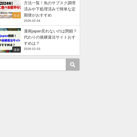
方法一覧！魚のサブスク調理
済みや下処理済みで簡単な定
期便がおすすめ
生活
2026.02.04
漫画japan見れないのは閉鎖？
代わりの後継違法サイトおす
すめは？
2026.02.03
漫画