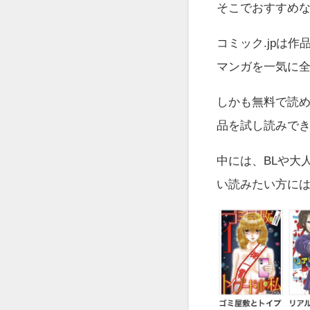
そこでおすすめ
コミック.jp
は作
マンガを一気に
しかも無料で読
品を試し読みでき
中には、BLや大
い読みたい方に