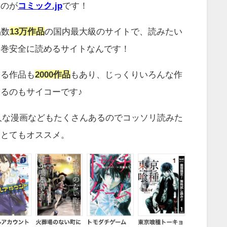
なのが
コミック.jp
です！
品数
13万作品
の国内最大級のサイトで、読みたい
全巻安全に読めるサイトなんです！
める作品も
2000
作品
もあり、じっくりいろんな作
るのもサイコーです♪
人な漫画などもたくさんあるのでコッソリ読みた
はとてもオススメ。