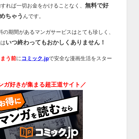
無料で好
約すれば一切お金をかけることなく、
めちゃう
んです。
料の期間があるマンガサービスはとても珍しく、
いつ終わってもおかしくありません！
ンは
しまう前
に
コミック.jp
で安全な漫画生活をスター
ンガ好きが集まる超王道サイト／