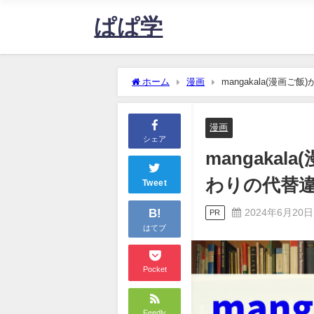
ぱぱ学
ホーム
漫画
mangakala(漫画
漫画
シェア
mangaka
わりの代替違
Tweet
B!
2024年6月20日
PR
はてブ
Pocket
Feedly