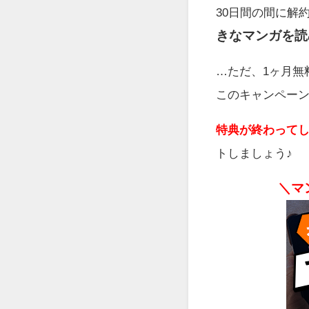
30日間の間に解
きなマンガを読
…ただ、1ヶ月無
このキャンペー
特典が終わって
トしましょう♪
＼マ