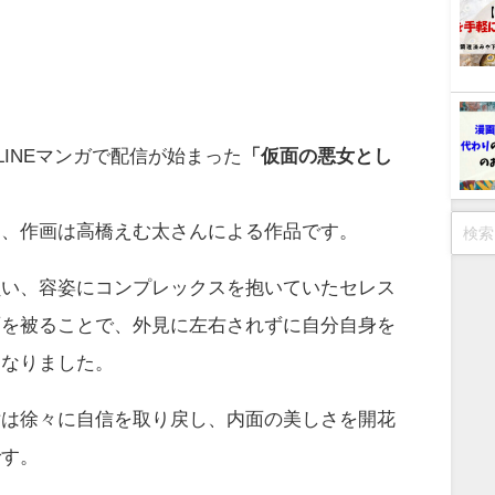
、LINEマンガで配信が始まった
「仮面の悪女とし
、
ん、作画は高橋えむ太さんによる作品です。
負い、容姿にコンプレックスを抱いていたセレス
面を被ることで、外見に左右されずに自分自身を
になりました。
女は徐々に自信を取り戻し、内面の美しさを開花
です。