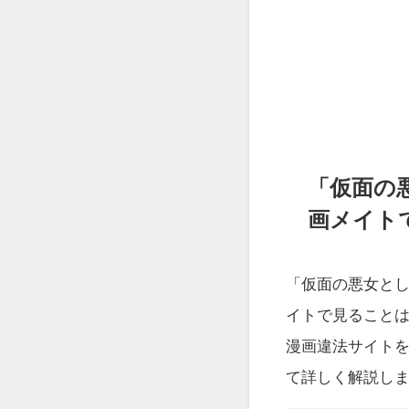
「仮面の
画メイト
「仮面の悪女と
イトで見ること
漫画違法サイトを
て詳しく解説し