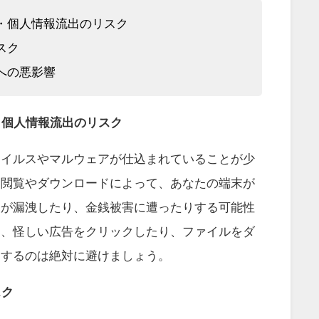
・個人情報流出のリスク
スク
への悪影響
染・個人情報流出のリスク
ウイルスやマルウェアが仕込まれていることが少
。閲覧やダウンロードによって、あなたの端末が
報が漏洩したり、金銭被害に遭ったりする可能性
に、怪しい広告をクリックしたり、ファイルをダ
りするのは絶対に避けましょう。
スク