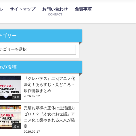
ル
サイトマップ
お問い合わせ
免責事項
CONTACT
テゴリー
近の投稿
『クレバテス』二期アニメ化
決定！あらすじ・見どころ・
原作情報まとめ
2026.02.22
漫画
完璧お嬢様の正体は生活能力
ゼロ！？『才女のお世話』ア
ニメ化で癒やされる未来が確
定
漫画
2026.02.17