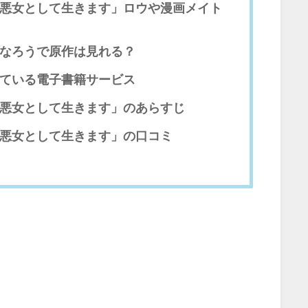
悪女として生きます」ロウや漫画メイト
なろうで原作は見れる？
ている電子書籍サービス
悪女として生きます」のあらすじ
悪女として生きます」の口コミ