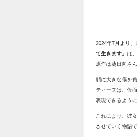
2024年7月より
て生きます」
は
原作は葵日向さ
顔に大きな傷を
ティーヌは、仮
表現できるよう
これにより、彼
させていく物語