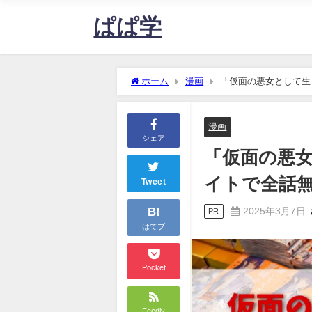
ぱぱ学
ホーム
漫画
「仮面の悪女として生
漫画
シェア
「仮面の悪
イトで全話
Tweet
B!
2025年3月7日
PR
はてブ
Pocket
Feedly