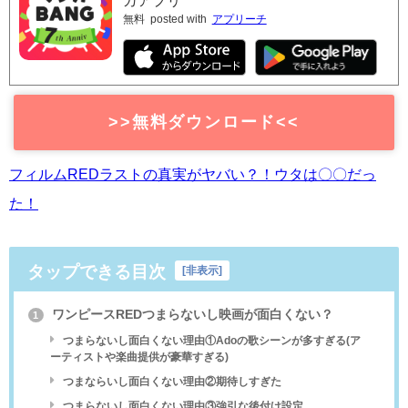
ガアプリ
無料
posted with
アプリーチ
>>無料ダウンロード<<
フィルムREDラストの真実がヤバい？！ウタは〇〇だっ
た！
タップできる目次
[
非表示
]
ワンピースREDつまらないし映画が面白くない？
1
つまらないし面白くない理由①Adoの歌シーンが多すぎる(ア
ーティストや楽曲提供が豪華すぎる)
つまならいし面白くない理由②期待しすぎた
つまらないし面白くない理由③強引な後付け設定