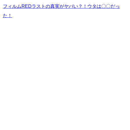
フィルムREDラストの真実がヤバい？！ウタは〇〇だっ
た！