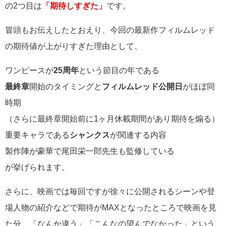
の2つ目は
「期待しすぎた」
です。
冒頭もお伝えしたとおえり、今回の最新作フィルムレッド
の期待値が上がりすぎた理由として、
ワンピースが
25周年
という節目の年である
最終章
開始のタイミングと
フィルムレッド公開日
がほぼ同
時期
（さらに最終章開始前に1ヶ月休載期間があり期待を煽る）
重要キャラである
シャンクス
が関連する内容
製作陣が豪華で尾田栄一郎先生も監修している
が挙げられます。
さらに、映画では毎回ですが徐々に公開されるシーンや登
場人物の紹介などで期待がMAXとなったところで映画を見
た分、「なんか違う」「こんなの望んでなかった」という