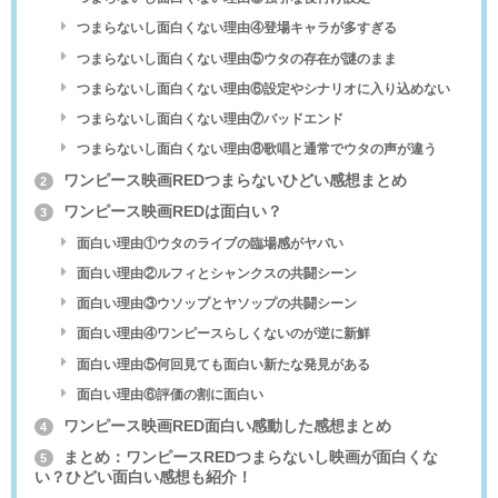
つまらないし面白くない理由④登場キャラが多すぎる
つまらないし面白くない理由⑤ウタの存在が謎のまま
つまらないし面白くない理由⑥設定やシナリオに入り込めない
つまらないし面白くない理由⑦バッドエンド
つまらないし面白くない理由⑧歌唱と通常でウタの声が違う
ワンピース映画REDつまらないひどい感想まとめ
2
ワンピース映画REDは面白い？
3
面白い理由①ウタのライブの臨場感がヤバい
面白い理由②ルフィとシャンクスの共闘シーン
面白い理由③ウソップとヤソップの共闘シーン
面白い理由④ワンピースらしくないのが逆に新鮮
面白い理由⑤何回見ても面白い新たな発見がある
面白い理由⑥評価の割に面白い
ワンピース映画RED面白い感動した感想まとめ
4
まとめ：ワンピースREDつまらないし映画が面白くな
5
い？ひどい面白い感想も紹介！