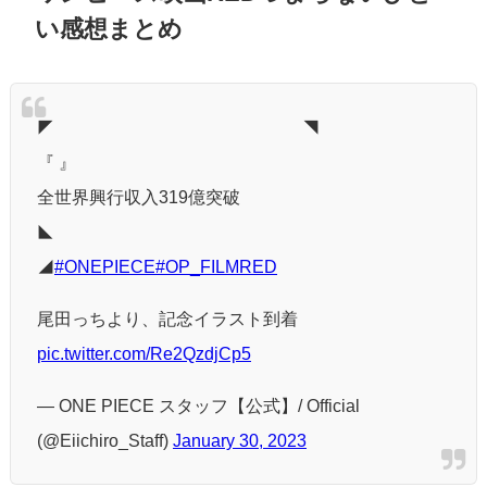
い感想まとめ
◤ ◥
『 』
全世界興行収入319億突破
◣
◢
#ONEPIECE
#OP_FILMRED
尾田っちより、記念イラスト到着
pic.twitter.com/Re2QzdjCp5
— ONE PIECE スタッフ【公式】/ Official
(@Eiichiro_Staff)
January 30, 2023