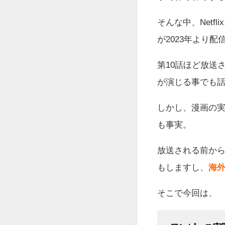
そんな中、Netfl
が2023年より
第10話ほど放送
が演じる事でも
しかし、漫画の
も事実。
放送される前か
もしますし、
海
そこで今回は、