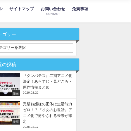
ル
サイトマップ
お問い合わせ
免責事項
CONTACT
テゴリー
近の投稿
『クレバテス』二期アニメ化
決定！あらすじ・見どころ・
原作情報まとめ
2026.02.22
漫画
完璧お嬢様の正体は生活能力
ゼロ！？『才女のお世話』ア
ニメ化で癒やされる未来が確
定
漫画
2026.02.17