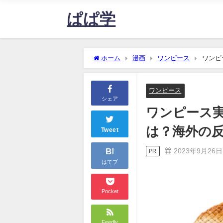
ぱぱ学
ホーム
漫画
ワンピース
ワンピ
査！
ワンピース
シェア
ワンピース
は？海外の
Tweet
B!
2023年9月26日
PR
はてブ
Pocket
Feedly