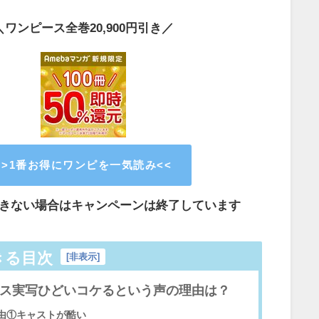
＼ワンピース全巻20,900円引き／
>>1番お得にワンピを一気読み<<
きない場合はキャンペーンは終了しています
きる目次
[
非表示
]
ス実写ひどいコケるという声の理由は？
由①キャストが酷い