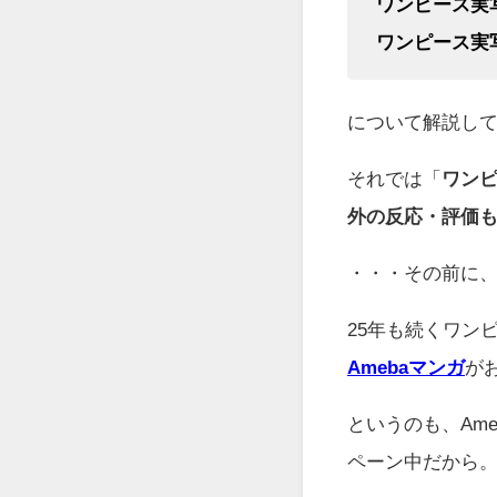
ワンピース実
ワンピース実
について解説し
それでは「
ワン
外の反応・評価
・・・その前に
25年も続くワン
Amebaマンガ
が
というのも、Am
ペーン中だから