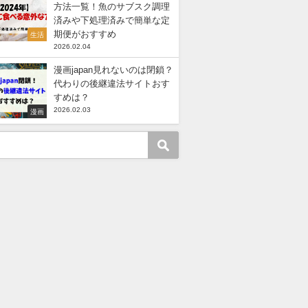
方法一覧！魚のサブスク調理
済みや下処理済みで簡単な定
期便がおすすめ
生活
2026.02.04
漫画japan見れないのは閉鎖？
代わりの後継違法サイトおす
すめは？
2026.02.03
漫画