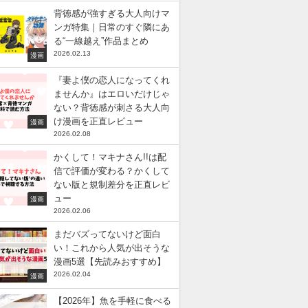
背徳感が強すぎる大人向けマ
ンガ特集｜日常のすぐ隣にあ
る“一線越え”作品まとめ
2026.02.13
漫画
『妻よ僕の恋人になってくれ
ませんか』はエロいだけじゃ
ない？背徳感が刺さる大人向
け漫画を正直レビュー
漫画
2026.02.08
かくして！マキナさん!!は配
信で評価が変わる？かくして
ない版と規制差分を正直レビ
ュー
漫画
2026.02.06
まだバズってないけど面白
い！これから人気が出そうな
漫画5選【先読みおすすめ】
2026.02.04
漫画
【2026年】魚を手軽に食べる