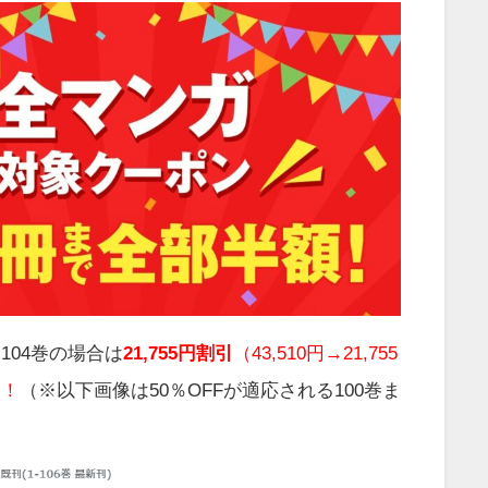
104巻の場合は
21,755円割引
（43,510円→21,755
！！
（※以下画像は50％OFFが適応される100巻ま