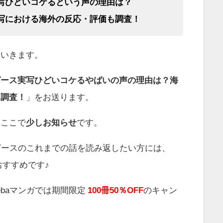
写ひどいコケるという声の理由は？
写における海外の反応・評価も調査！
ていきます。
ピース実写ひどいコケるやばいの声の理由は？海
も調査！
」をお送ります。
、ここで
少しお知らせ
です。
ピースのこれまでの話を読み返したい方には、
おすすめです♪
ebaマンガでは期間限定
100冊50％OFF
のキャン
。