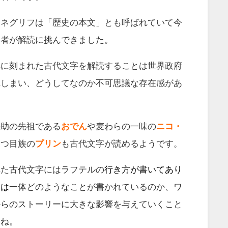
ーネグリフは「歴史の本文」とも呼ばれていて今
学者が解読に挑んできました。
碑に刻まれた古代文字を解読することは世界政府
れしまい、どうしてなのか不可思議な存在感があ
の助の先祖である
おでん
や麦わらの一味の
ニコ・
三つ目族の
プリン
も古代文字が読めるようです。
れた古代文字にはラフテルの
行き方が書いてあり
には
一体どのようなことが書かれているのか、ワ
からのストーリーに大きな影響を与えていくこと
すね。