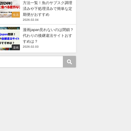
方法一覧！魚のサブスク調理
済みや下処理済みで簡単な定
期便がおすすめ
生活
2026.02.04
漫画japan見れないのは閉鎖？
代わりの後継違法サイトおす
すめは？
2026.02.03
漫画