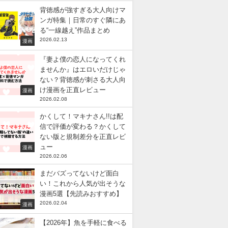
背徳感が強すぎる大人向けマ
ンガ特集｜日常のすぐ隣にあ
る“一線越え”作品まとめ
2026.02.13
漫画
『妻よ僕の恋人になってくれ
ませんか』はエロいだけじゃ
ない？背徳感が刺さる大人向
け漫画を正直レビュー
漫画
2026.02.08
かくして！マキナさん!!は配
信で評価が変わる？かくして
ない版と規制差分を正直レビ
ュー
漫画
2026.02.06
まだバズってないけど面白
い！これから人気が出そうな
漫画5選【先読みおすすめ】
2026.02.04
漫画
【2026年】魚を手軽に食べる