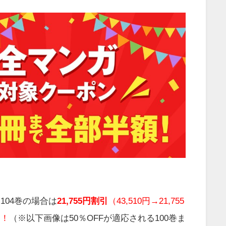
104巻の場合は
21,755円割引
（43,510円→21,755
！！
（※以下画像は50％OFFが適応される100巻ま