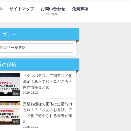
ル
サイトマップ
お問い合わせ
免責事項
CONTACT
テゴリー
近の投稿
『クレバテス』二期アニメ化
決定！あらすじ・見どころ・
原作情報まとめ
2026.02.22
漫画
完璧お嬢様の正体は生活能力
ゼロ！？『才女のお世話』ア
ニメ化で癒やされる未来が確
定
漫画
2026.02.17