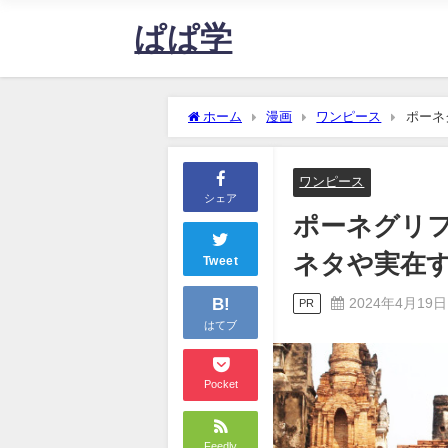
ぱぱ学
ホーム
漫画
ワンピース
ポーネ
【ワンピース】
ワンピース
シェア
ポーネグリ
ネタや実在
Tweet
B!
2024年4月19日
PR
はてブ
Pocket
Feedly