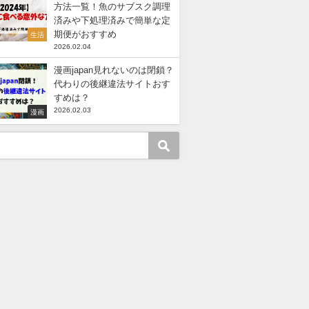
方法一覧！魚のサブスク調理
済みや下処理済みで簡単な定
期便がおすすめ
生活
2026.02.04
漫画japan見れないのは閉鎖？
代わりの後継違法サイトおす
すめは？
2026.02.03
漫画