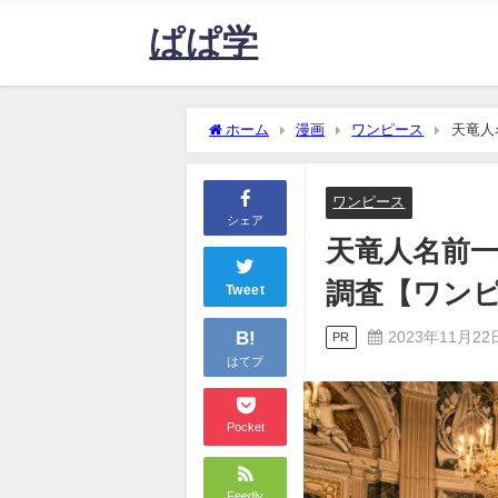
ぱぱ学
ホーム
漫画
ワンピース
天竜人
ワンピース
シェア
天竜人名前
調査【ワン
Tweet
B!
2023年11月22
PR
はてブ
Pocket
Feedly