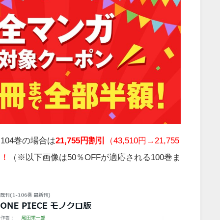
104巻の場合は
21,755円割引
（43,510円→21,755
！！
（※以下画像は50％OFFが適応される100巻ま