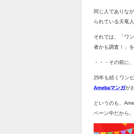
同じ人でありなが
られている天竜
それでは、「ワ
者かも調査！」
・・・その前に
25年も続くワン
Amebaマンガ
が
というのも、Am
ペーン中だから