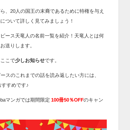
ら、20人の国王の末裔であるために特権を与え
人について詳しく見てみましょう！
ンピース天竜人の名前一覧を紹介！天竜人とは何
をお送りします。
、ここで
少しお知らせ
です。
ピースのこれまでの話を読み返したい方には、
おすすめです♪
ebaマンガでは期間限定
100冊50％OFF
のキャン
。