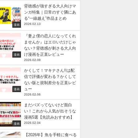
背徳感が強すぎる大人向けマ
ンガ特集｜日常のすぐ隣にあ
る“一線越え”作品まとめ
2026.02.13
漫画
『妻よ僕の恋人になってくれ
ませんか』はエロいだけじゃ
ない？背徳感が刺さる大人向
け漫画を正直レビュー
漫画
2026.02.08
かくして！マキナさん!!は配
信で評価が変わる？かくして
ない版と規制差分を正直レビ
ュー
漫画
2026.02.06
まだバズってないけど面白
い！これから人気が出そうな
漫画5選【先読みおすすめ】
2026.02.04
漫画
【2026年】魚を手軽に食べる