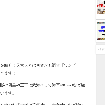
覧を紹介！天竜人とは何者かも調査【ワンピー
いきます！
賊の四皇や王下七武海そして海軍やCP-0など強
ています。
実を食べた能力者や覇気使い、六色使いなど強い