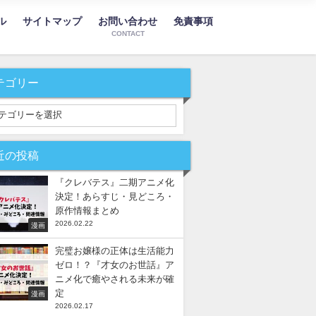
ル
サイトマップ
お問い合わせ
免責事項
CONTACT
テゴリー
近の投稿
『クレバテス』二期アニメ化
決定！あらすじ・見どころ・
原作情報まとめ
2026.02.22
漫画
完璧お嬢様の正体は生活能力
ゼロ！？『才女のお世話』ア
ニメ化で癒やされる未来が確
定
漫画
2026.02.17