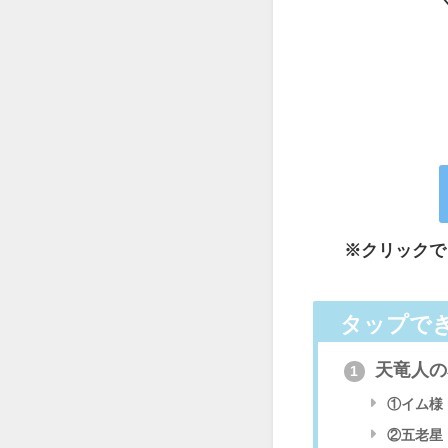
※クリックで
タップで
天竜人の
1
①イム様
②五老星