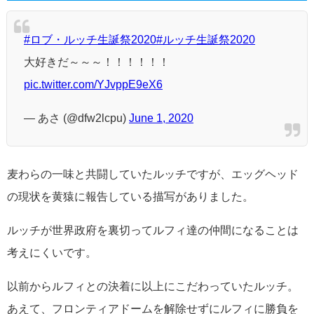
#ロブ・ルッチ生誕祭2020
#ルッチ生誕祭2020
大好きだ～～～！！！！！！
pic.twitter.com/YJvppE9eX6
— あさ (@dfw2lcpu)
June 1, 2020
麦わらの一味と共闘していたルッチですが、エッグヘッド
の現状を黄猿に報告している描写がありました。
ルッチが世界政府を裏切ってルフィ達の仲間になることは
考えにくいです。
以前からルフィとの決着に以上にこだわっていたルッチ。
あえて、フロンティアドームを解除せずにルフィに勝負を