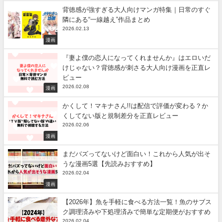
背徳感が強すぎる大人向けマンガ特集｜日常のすぐ
隣にある“一線越え”作品まとめ
2026.02.13
漫画
『妻よ僕の恋人になってくれませんか』はエロいだ
けじゃない？背徳感が刺さる大人向け漫画を正直レ
ビュー
2026.02.08
漫画
かくして！マキナさん!!は配信で評価が変わる？か
くしてない版と規制差分を正直レビュー
2026.02.06
漫画
まだバズってないけど面白い！これから人気が出そ
うな漫画5選【先読みおすすめ】
2026.02.04
漫画
【2026年】魚を手軽に食べる方法一覧！魚のサブス
ク調理済みや下処理済みで簡単な定期便がおすすめ
2026.02.04