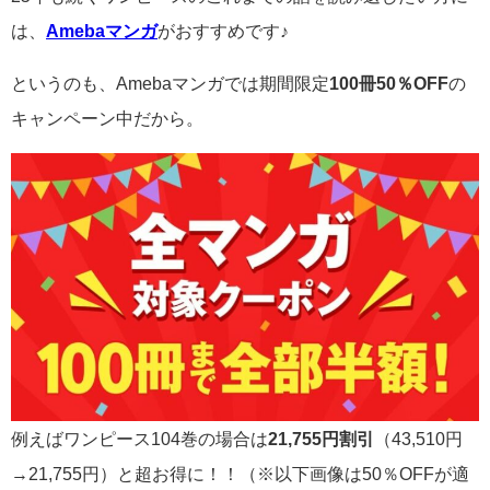
は、
Amebaマンガ
がおすすめです♪
というのも、Amebaマンガでは期間限定
100冊50％OFF
の
キャンペーン中だから。
例えばワンピース104巻の場合は
21,755円割引
（43,510円
→21,755円）と超お得に！！（※以下画像は50％OFFが適