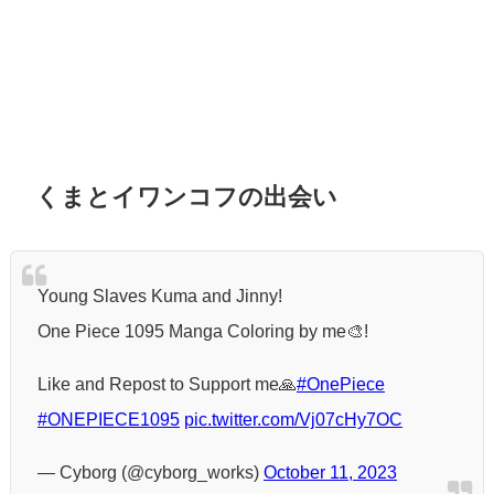
くまとイワンコフの出会い
Young Slaves Kuma and Jinny!
One Piece 1095 Manga Coloring by me🎨!
Like and Repost to Support me🙏
#OnePiece
#ONEPIECE1095
pic.twitter.com/Vj07cHy7OC
— Cyborg (@cyborg_works)
October 11, 2023