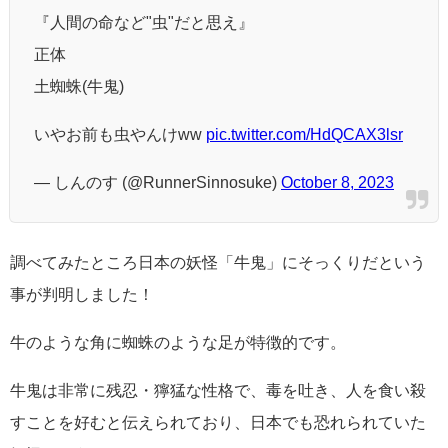
『人間の命など"虫"だと思え』
正体
土蜘蛛(牛鬼)
いやお前も虫やんけww
pic.twitter.com/HdQCAX3lsr
— しんのす (@RunnerSinnosuke)
October 8, 2023
調べてみたところ日本の妖怪「牛鬼」にそっくりだという
事が判明しました！
牛のような角に蜘蛛のような足が特徴的です。
牛鬼は非常に残忍・獰猛な性格で、毒を吐き、人を食い殺
すことを好むと伝えられており、日本でも恐れられていた