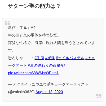
サターン聖の能力は？
新作「牛鬼」A4
牛の頭と鬼の胴体を持つ妖怪。
獰猛な性格で、海岸に現れ人間を襲うとされていま
す。
恐ろしや・・・
#牛鬼
#妖怪
#オイルパステル
#チョ
ークアート
#夏の終わりの百鬼夜行
pic.twitter.com/WWMsh9Psm1
— オクダイラユウユウ🌈チョークアーティスト
(@caitsith0629)
August 18, 2020