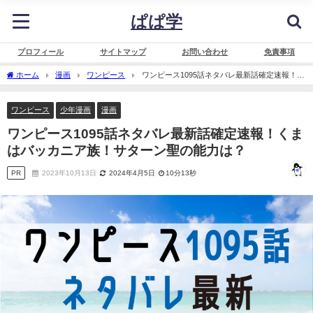
ぱぱ学
プロフィール
サイトマップ
お問い合わせ
免責事項
ホーム
漫画
ワンピース
ワンピース1095話ネタバレ最新話確定速報！く
まはバッカニア族！サターン聖の能力は？
ワンピース
少年漫画
漫画
ワンピース1095話ネタバレ最新話確定速報！くま
はバッカニア族！サターン聖の能力は？
PR
2023年10月13日
2024年4月5日
10分13秒