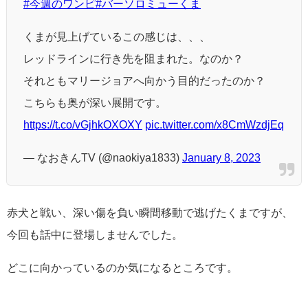
#今週のワンピ
#バーソロミューくま
くまが見上げているこの感じは、、、
レッドラインに行き先を阻まれた。なのか？
それともマリージョアへ向かう目的だったのか？
こちらも奥が深い展開です。
https://t.co/vGjhkOXOXY
pic.twitter.com/x8CmWzdjEq
— なおきんTV (@naokiya1833)
January 8, 2023
赤犬と戦い、深い傷を負い瞬間移動で逃げたくまですが、
今回も話中に登場しませんでした。
どこに向かっているのか気になるところです。