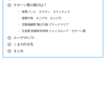
サターン聖の能力は？
3
将軍ゾンビ タララン タランチュラ
海軍中将 オニグモ オニグモ
百獣海賊団 飛び六砲 ブラックマリア
五老星 防衛科学武神 ジェイガルシア・サターン聖
ルッチVSゾロ
4
くまの行き先
5
まとめ
6