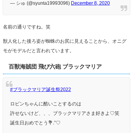
— シゅ (@syunta19993096)
December 8, 2020
名前の通りですね。笑
獣人化した後ろ姿が蜘蛛のお尻に見えることから、オニグ
モがモデルだと言われています。
百獣海賊団 飛び六砲 ブラックマリア
#ブラックマリア誕生祭2022
ロビンちゃんに酷いことするのは
許せないけど、、、ブラックマリアさま好きよ♡笑
誕生日おめでとう💐.°♡