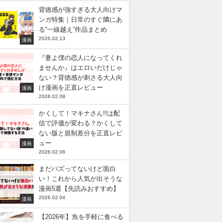
背徳感が強すぎる大人向けマ
ンガ特集｜日常のすぐ隣にあ
る“一線越え”作品まとめ
2026.02.13
漫画
『妻よ僕の恋人になってくれ
ませんか』はエロいだけじゃ
ない？背徳感が刺さる大人向
け漫画を正直レビュー
漫画
2026.02.08
かくして！マキナさん!!は配
信で評価が変わる？かくして
ない版と規制差分を正直レビ
ュー
漫画
2026.02.06
まだバズってないけど面白
い！これから人気が出そうな
漫画5選【先読みおすすめ】
2026.02.04
漫画
【2026年】魚を手軽に食べる