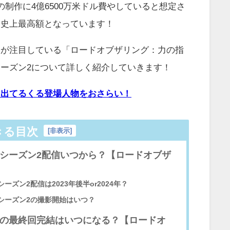
の制作に4億6500万米ドル費やしていると想定さ
マ史上最高額となっています！
人が注目している「ロードオブザリング：力の指
ーズン2について詳しく紹介していきます！
に出てるくる登場人物をおさらい！
きる目次
[
非表示
]
シーズン2配信いつから？【ロードオブザ
ーズン2配信は2023年後半or2024年？
シーズン2の撮影開始はいつ？
の最終回完結はいつになる？【ロードオ