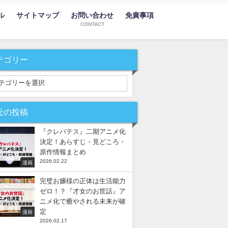
ル
サイトマップ
お問い合わせ
免責事項
CONTACT
テゴリー
近の投稿
『クレバテス』二期アニメ化
決定！あらすじ・見どころ・
原作情報まとめ
2026.02.22
漫画
完璧お嬢様の正体は生活能力
ゼロ！？『才女のお世話』ア
ニメ化で癒やされる未来が確
定
漫画
2026.02.17