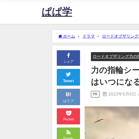
ぱぱ学
ホーム
ドラマ
ロードオブザリング
になる？【ロードオブザリング】
ロードオブザリング力の
シェア
力の指輪シー
はいつにな
Tweet
B!
2023年5月6日
PR
はてブ
Pocket
Feedly