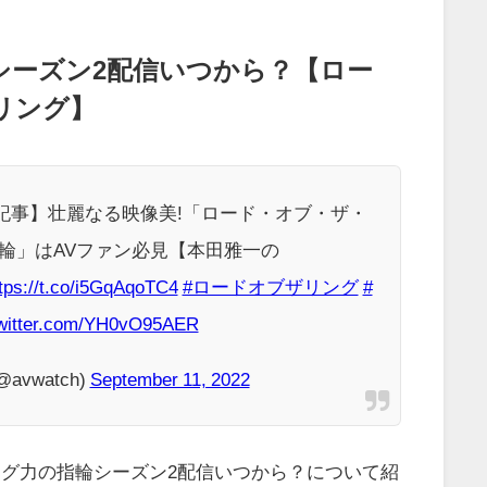
シーズン2配信いつから？【ロー
リング】
記事】壮麗なる映像美!「ロード・オブ・ザ・
指輪」はAVファン必見【本田雅一の
tps://t.co/i5GqAqoTC4
#ロードオブザリング
#
twitter.com/YH0vO95AER
(@avwatch)
September 11, 2022
グ力の指輪シーズン2配信いつから？について紹