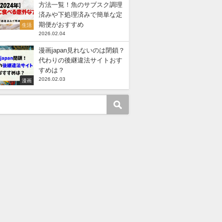
方法一覧！魚のサブスク調理
済みや下処理済みで簡単な定
期便がおすすめ
生活
2026.02.04
漫画japan見れないのは閉鎖？
代わりの後継違法サイトおす
すめは？
2026.02.03
漫画