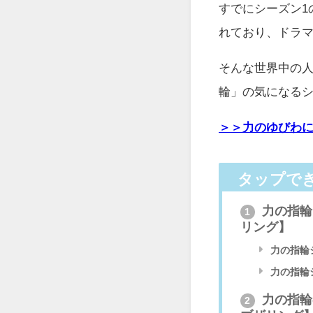
すでにシーズン1
れており、ドラ
そんな世界中の
輪」の気になるシ
＞＞力のゆびわ
タップで
力の指輪
1
リング】
力の指輪シ
力の指輪
力の指輪
2