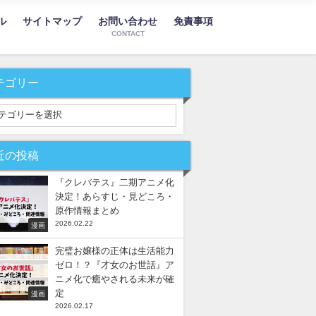
ル
サイトマップ
お問い合わせ
免責事項
CONTACT
テゴリー
近の投稿
『クレバテス』二期アニメ化
決定！あらすじ・見どころ・
原作情報まとめ
2026.02.22
漫画
完璧お嬢様の正体は生活能力
ゼロ！？『才女のお世話』ア
ニメ化で癒やされる未来が確
定
漫画
2026.02.17