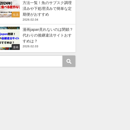
方法一覧！魚のサブスク調理
済みや下処理済みで簡単な定
期便がおすすめ
生活
2026.02.04
漫画japan見れないのは閉鎖？
代わりの後継違法サイトおす
すめは？
2026.02.03
漫画