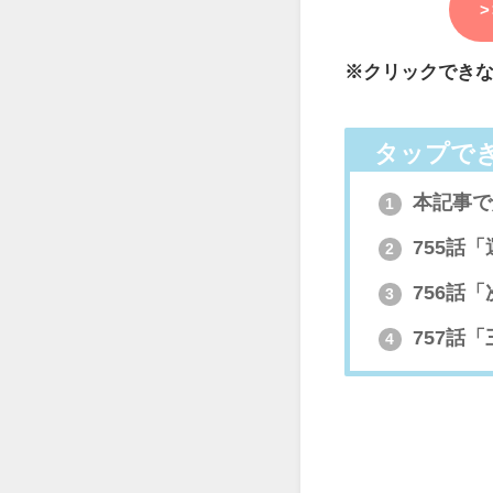
※クリックでき
タップで
本記事で
1
755話
2
756話
3
757話
4