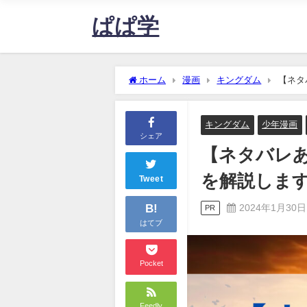
ぱぱ学
ホーム
漫画
キングダム
【ネタ
キングダム
少年漫画
シェア
【ネタバレあ
を解説します！
Tweet
B!
2024年1月30日
PR
はてブ
Pocket
Feedly