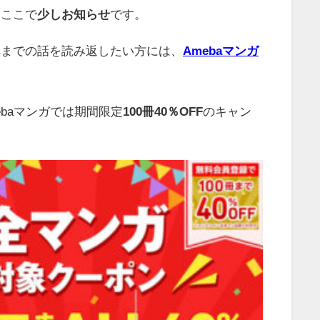
、ここで
少しお知らせ
です。
れまでの話を読み返したい方には、
Amebaマンガ
ebaマンガでは期間限定
100冊40％OFF
のキャン
。