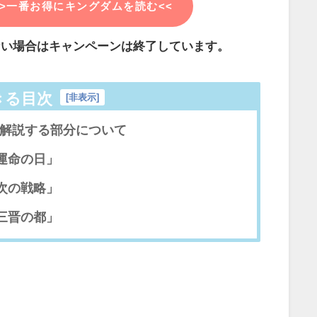
>>一番お得にキングダムを読む<<
ない場合はキャンペーンは終了しています。
きる目次
[
非表示
]
解説する部分について
「運命の日」
「次の戦略」
「三晋の都」