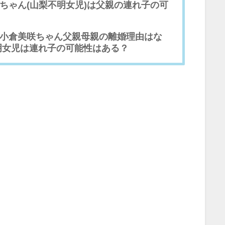
ちゃん(山梨不明女児)は父親の連れ子の可
？
小倉美咲ちゃん父親母親の離婚理由はな
明女児は連れ子の可能性はある？