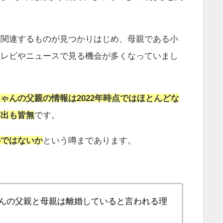
に関連するものが見つかりはじめ、母親である小
テレビやニュースで見る機会が多くなっていまし
ゃんの父親の情報は2022年時点ではほとんどな
露出も皆無
です。
のではないか
という噂まであります。
んの父親と母親は離婚していると言われる理