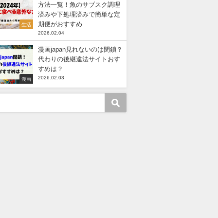
方法一覧！魚のサブスク調理
済みや下処理済みで簡単な定
期便がおすすめ
生活
2026.02.04
漫画japan見れないのは閉鎖？
代わりの後継違法サイトおす
すめは？
2026.02.03
漫画