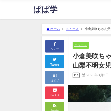
ぱぱ学
ホーム
ニュース
小倉美咲ちゃん父
る？
ニュース
シェア
小倉美咲ち
山梨不明女
Tweet
B!
2025年3月3日
PR
はてブ
Pocket
Feedly