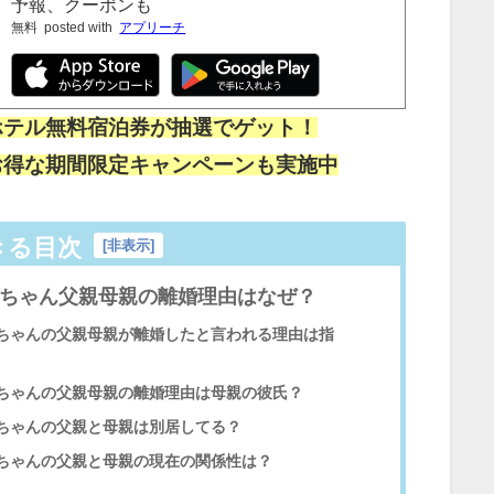
予報、クーポンも
無料
posted with
アプリーチ
ホテル無料宿泊券が抽選でゲット！
お得な期間限定キャンペーンも実施中
きる目次
[
非表示
]
ちゃん父親母親の離婚理由はなぜ？
ちゃんの父親母親が離婚したと言われる理由は指
ちゃんの父親母親の離婚理由は母親の彼氏？
ちゃんの父親と母親は別居してる？
ちゃんの父親と母親の現在の関係性は？