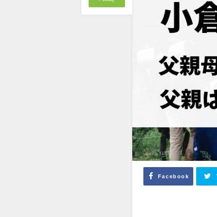
Facebook