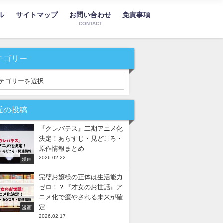
ル
サイトマップ
お問い合わせ
免責事項
CONTACT
テゴリー
近の投稿
『クレバテス』二期アニメ化
決定！あらすじ・見どころ・
原作情報まとめ
2026.02.22
漫画
完璧お嬢様の正体は生活能力
ゼロ！？『才女のお世話』ア
ニメ化で癒やされる未来が確
定
漫画
2026.02.17