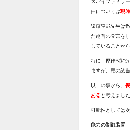
スパイファミリ
由については
現
遠藤達哉先生は
た趣旨の発言を
していることか
特に、原作6巻で
ますが、頭の該
以上の事から、
ある
と考えまし
可能性としては次
能力の制御装置