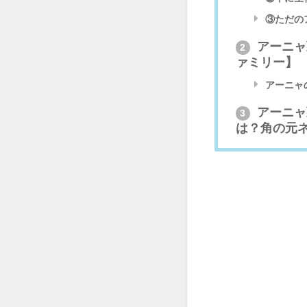
③ただの
アーニャ
2
ァミリー】
アーニャ
アーニャ
3
は？角の元