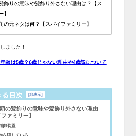
髪飾りの意味や髪飾り外さない理由は？【ス
ー】
角の元ネタは何？【スパイファミリー】
査しました！
年齢は5歳？6歳じゃない理由や4歳説について
きる目次
[
非表示
]
頭の髪飾りの意味や髪飾り外さない理由
イファミリー】
制御装置
物を隠している