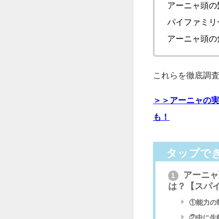
アーニャ頭の
パイファミリ
アーニャ頭の
これらを徹底調
＞＞アーニャの実
も！
タップで
アーニャ
1
は？【スパ
①能力の
②中に生