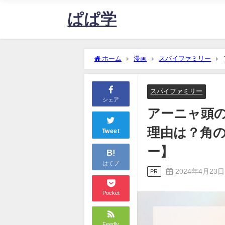
ぱぱ学
ホーム
漫画
スパイファミリー
何？【スパイファミリー】
スパイファミリー
シェア
アーニャ頭
理由は？角
Tweet
ー】
B!
はてブ
2024年4月23日
PR
Pocket
Feedly