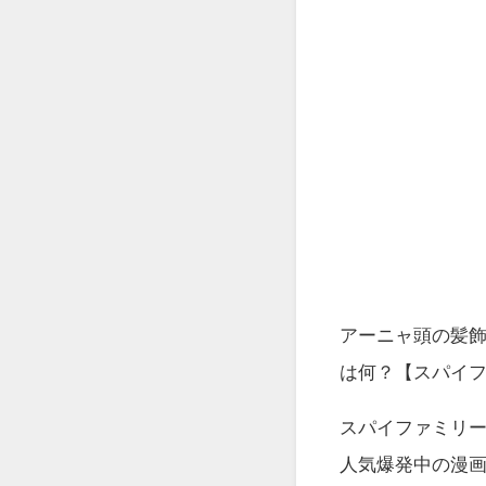
アーニャ頭の髪
は何？【スパイ
スパイファミリ
人気爆発中の漫