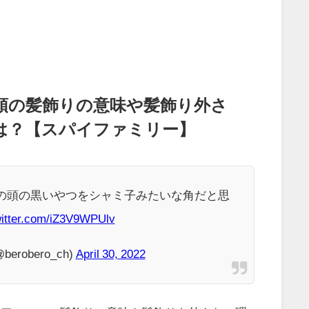
頭の髪飾りの意味や髪飾り外さ
は？【スパイファミリー】
の頭の黒いやつをシャミ子みたいな角だと思
witter.com/iZ3V9WPUlv
erobero_ch)
April 30, 2022