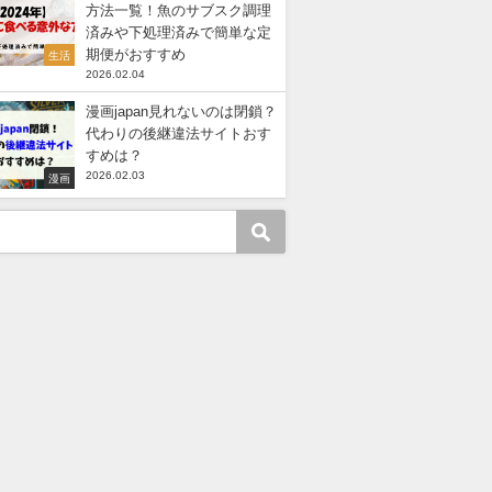
方法一覧！魚のサブスク調理
済みや下処理済みで簡単な定
期便がおすすめ
生活
2026.02.04
漫画japan見れないのは閉鎖？
代わりの後継違法サイトおす
すめは？
2026.02.03
漫画