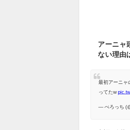
アーニャ
ない理由
最初アーニャ
ってたw
pic.t
— べろっち (@b