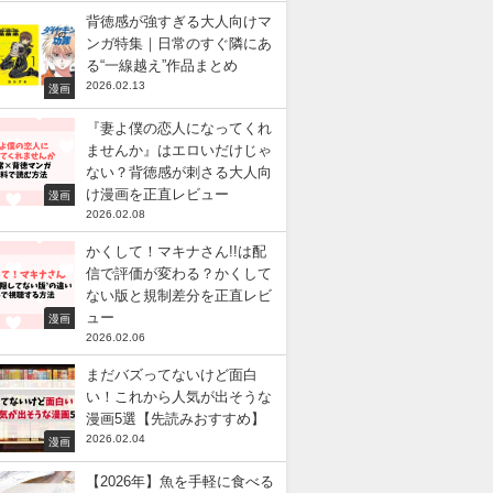
背徳感が強すぎる大人向けマ
ンガ特集｜日常のすぐ隣にあ
る“一線越え”作品まとめ
2026.02.13
漫画
『妻よ僕の恋人になってくれ
ませんか』はエロいだけじゃ
ない？背徳感が刺さる大人向
け漫画を正直レビュー
漫画
2026.02.08
かくして！マキナさん!!は配
信で評価が変わる？かくして
ない版と規制差分を正直レビ
ュー
漫画
2026.02.06
まだバズってないけど面白
い！これから人気が出そうな
漫画5選【先読みおすすめ】
2026.02.04
漫画
【2026年】魚を手軽に食べる