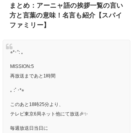
まとめ：アーニャ語の挨拶一覧の言い
方と言葉の意味！名言も紹介【スパイ
ファミリー】
⭐︎*･°: ｡
MISSION:5
再放送まであと1時間
｡ :ﾟ･*⭐︎
このあと18時25分より、
テレビ東京6局ネット他にて放送🎉✨
毎週放送日当日に