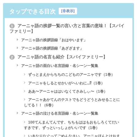
タップできる目次
[
非表示
]
アーニャ語の挨拶一覧の言い方と言葉の意味！【スパイ
1
ファミリー】
アーニャ語の挨拶語録「おはやいます」
アーニャ語の挨拶語録「あざざます」
アーニャ語の名言も紹介【スパイファミリー】
2
アーニャ語の面白い名言語録・名シーン一覧集
ずっとまえからちちのこどものアーニャです（1巻）
アーニャをしるとせかいがへいわに...⁉︎（1巻）
ああ〜アーニャははいなくてさみしぃ〜（1巻）
アーニャあかてんのテストでもどうどうとみせることに
してる！！（6巻）
アーニャ語の泣ける名言語録・名シーン一覧集
100てんまんてんです、ちちもははもおもしろくてだい
すきです、ずっといっしょがいいです（1巻）
いきなりなぐってごめんなさい、アーニャほんとはおま