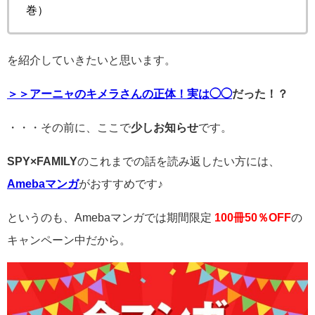
巻）
を紹介していきたいと思います。
＞＞アーニャのキメラさんの正体！実は◯
◯
だった！？
・・・その前に、ここで
少しお知らせ
です。
SPY×FAMILY
のこれまでの話を読み返したい方には、
Amebaマンガ
がおすすめです♪
というのも、Amebaマンガでは期間限定
100冊50％OFF
の
キャンペーン中だから。