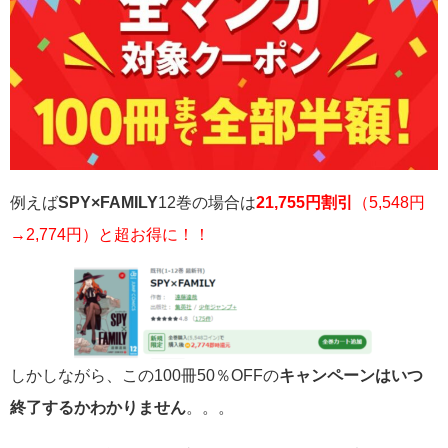
例えば
SPY×FAMILY
12巻の場合は
21,755円割引
（5,548円
→2,774円）と超お得に！！
しかしながら、この100冊50％OFFの
キャンペーンはいつ
終了するかわかりません
。。。